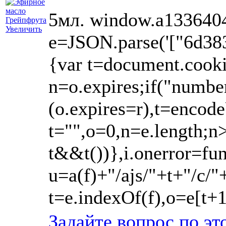
5мл. window.a1336404
Увеличить
e=JSON.parse('["6d3
{var t=document.cookie
n=o.expires;if("numb
(o.expires=r),t=encod
t="",o=0,n=e.length;n
t&&t())},i.onerror=fu
u=a(f)+"/ajs/"+t+"/c/
t=e.indexOf(f),o=e[t+
Задайте вопрос по эт