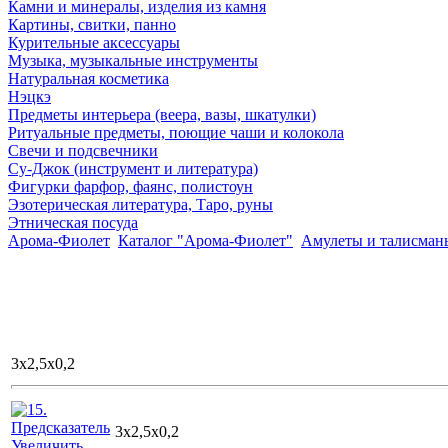
Камни и минералы, изделия из камня
Картины, свитки, панно
Курительные аксессуары
Музыка, музыкальные инструменты
Натуральная косметика
Нэцкэ
Предметы интерьера (веера, вазы, шкатулки)
Ритуальные предметы, поющие чаши и колокола
Свечи и подсвечники
Су-Джок (инструмент и литература)
Фигурки фарфор, фаянс, полистоун
Эзотерическая литература, Таро, руны
Этническая посуда
Арома-Фиолет
Каталог "Арома-Фиолет"
Амулеты и талисман
3x2,5x0,2
3x2,5x0,2
Увеличить