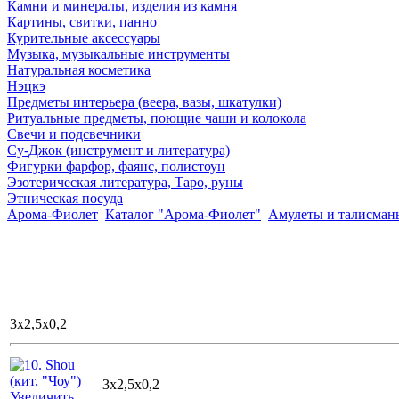
Камни и минералы, изделия из камня
Картины, свитки, панно
Курительные аксессуары
Музыка, музыкальные инструменты
Натуральная косметика
Нэцкэ
Предметы интерьера (веера, вазы, шкатулки)
Ритуальные предметы, поющие чаши и колокола
Свечи и подсвечники
Су-Джок (инструмент и литература)
Фигурки фарфор, фаянс, полистоун
Эзотерическая литература, Таро, руны
Этническая посуда
Арома-Фиолет
Каталог "Арома-Фиолет"
Амулеты и талисман
3x2,5x0,2
3x2,5x0,2
Увеличить