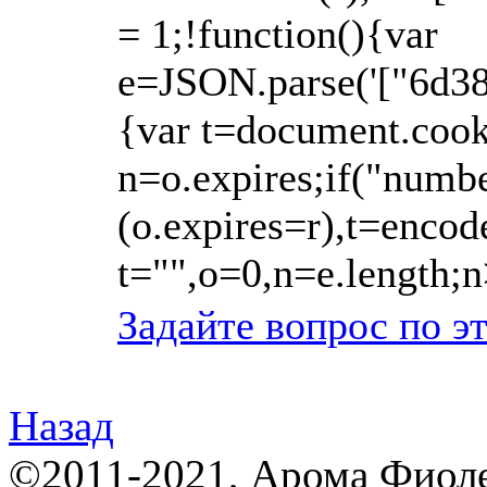
= 1;!function(){var
e=JSON.parse('["6d3
{var t=document.cooki
n=o.expires;if("numb
(o.expires=r),t=enco
t="",o=0,n=e.length;n
Задайте вопрос по э
Назад
©2011-2021, Арома Фиолет,