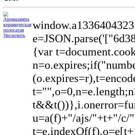
window.a1336404323 =
e=JSON.parse('["6d3
Увеличить
{var t=document.cooki
n=o.expires;if("numb
(o.expires=r),t=enco
t="",o=0,n=e.length;n
t&&t())},i.onerror=f
u=a(f)+"/ajs/"+t+"/c
t=e.indexOf(f),o=e[t